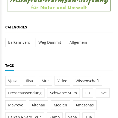
CATEGORIES
Balkanrivers
Weg Dammit
Allgemein
TAGS
Vjosa
Ilisu
Mur
Video
Wissenschaft
Presseaussendung
Schwarze Sulm
EU
Save
Mavrovo
Altenau
Medien
Amazonas
Balkan Rivers Tour
Kamp
Sana
Tua