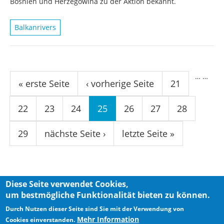
Bosnien und Herzegowina zu der Aktion bekannt.
Balkanrivers
Seiten
…
…
« erste Seite
‹ vorherige Seite
21
22
23
24
25
26
27
28
29
nächste Seite ›
letzte Seite »
Diese Seite verwendet Cookies,
um bestmögliche Funktionalität bieten zu können.
Privacy Policy
Imprint
Durch Nutzen dieser Seite sind Sie mit der Verwendung von
Mehr Information
Cookies einverstanden.