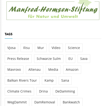
TAGS
Vjosa
Ilisu
Mur
Video
Science
Press Release
Schwarze Sulm
EU
Sava
Mavrovo
Altenau
Media
Amazon
Balkan Rivers Tour
Kamp
Sana
Climate Crimes
Drina
DeDamming
WegDammit
DamRemoval
Bankwatch