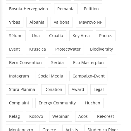
Bosnia-Herzegovina
Romania
Petition
Vrbas
Albania
Valbona
Mavrovo NP
Sélune
Una
Croatia
Key Area
Photos
Event
Kruscica
ProtectWater
Biodiversity
Bern Convention
Serbia
Eco-Masterplan
Instagram
Social Media
Campaign-Event
Stara Planina
Donation
Award
Legal
Complaint
Energy Community
Huchen
Kelag
Kosovo
Webinar
Aoos
ReForest
Montenegro
Greece
Artists
Studenica River