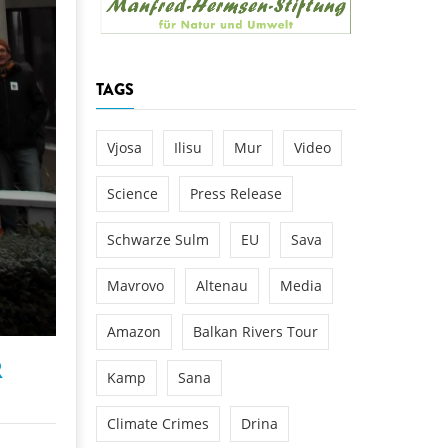
k
DEDAMMING
NG
Invitation: Kamp Days, April 29-3
TAGS
 for the Kamp:
ction of a new power
 the Kamp valley
Vjosa
Ilisu
Mur
Video
ed
Science
Press Release
Schwarze Sulm
EU
Sava
Mavrovo
Altenau
Media
Amazon
Balkan Rivers Tour
R
Kamp
Sana
Climate Crimes
Drina