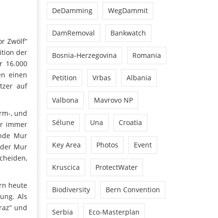
DeDamming
WegDammit
DamRemoval
Bankwatch
r Zwölf“
ition der
Bosnia-Herzegovina
Romania
r 16.000
en einen
Petition
Vrbas
Albania
tzer auf
Valbona
Mavrovo NP
ärm-, und
Sélune
Una
Croatia
ür immer
ende Mur
Key Area
Photos
Event
 der Mur
scheiden,
Kruscica
ProtectWater
ern heute
Biodiversity
Bern Convention
ung. Als
raz“ und
Serbia
Eco-Masterplan