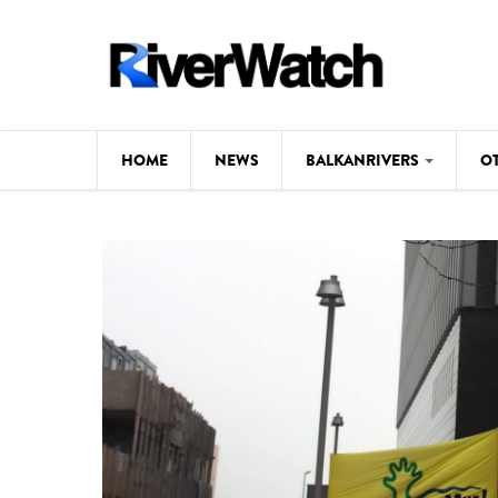
Skip to main content
HOME
NEWS
BALKANRIVERS
O
CL
Background
ILI
Map
DE
Studies
#P
Photos
Videos
BALKANRIVERS
News
534 scientists 