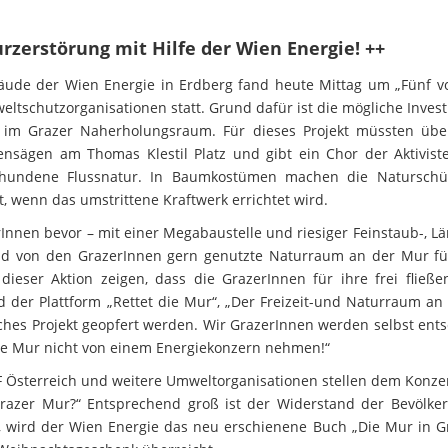
rzerstörung mit Hilfe der Wien Energie! ++
ude der Wien Energie in Erdberg fand heute Mittag um „Fünf vo
ltschutzorganisationen statt. Grund dafür ist die mögliche Invest
 im Grazer Naherholungsraum. Für dieses Projekt müssten übe
ensägen am Thomas Klestil Platz und gibt ein Chor der Aktivist
chundene Flussnatur. In Baumkostümen machen die Naturschü
 wenn das umstrittene Kraftwerk errichtet wird.
Innen bevor – mit einer Megabaustelle und riesiger Feinstaub-, L
und von den GrazerInnen gern genutzte Naturraum an der Mur f
ieser Aktion zeigen, dass die GrazerInnen für ihre frei fließ
d der Plattform „Rettet die Mur“, „Der Freizeit-und Naturraum an
liches Projekt geopfert werden. Wir GrazerInnen werden selbst ent
ere Mur nicht von einem Energiekonzern nehmen!“
WWF Österreich und weitere Umweltorganisationen stellen dem Konz
 Grazer Mur?“ Entsprechend groß ist der Widerstand der Bevölker
wird der Wien Energie das neu erschienene Buch „Die Mur in G