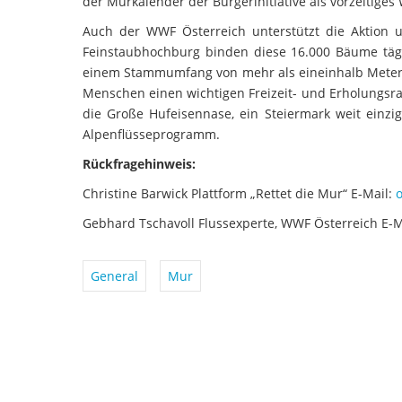
der Murkalender der Bürgerinitiative als vorzeitige
Auch der WWF Österreich unterstützt die Aktion u
Feinstaubhochburg binden diese 16.000 Bäume täg
einem Stammumfang von mehr als eineinhalb Metern. 
Menschen einen wichtigen Freizeit- und Erholungsr
die Große Hufeisennase, ein Steiermark weit einzi
Alpenflüsseprogramm.
Rückfragehinweis:
Christine Barwick Plattform „Rettet die Mur“ E-Mail:
o
Gebhard Tschavoll Flussexperte, WWF Österreich E-M
General
Mur