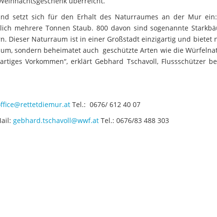
s Weihnachtsgeschenk überreicht.
nd setzt sich für den Erhalt des Naturraumes an der Mur ein:
lich mehrere Tonnen Staub. 800 davon sind sogenannte Starkb
Dieser Naturraum ist in einer Großstadt einzigartig und bietet n
aum, sondern beheimatet auch geschützte Arten wie die Würfelnat
gartiges Vorkommen“, erklärt Gebhard Tschavoll, Flussschützer 
ffice@rettetdiemur.at
Tel.: 0676/ 612 40 07
ail:
gebhard.tschavoll@wwf.at
Tel.: 0676/83 488 303