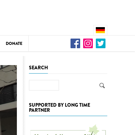
DONATE
n
SEARCH
Search
DEDAMMING
Video: We for the Living Kamp
SUPPORTED BY LONG TIME
PARTNER
as
DEDAMMING
Nature conservation organizati
restoration of the Kamp Valley
ase