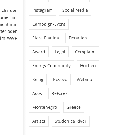
Instagram
Social Media
 „In der
äume mit
Campaign-Event
icht nur
ter oder
Stara Planina
Donation
beim WWF
Award
Legal
Complaint
Energy Community
Huchen
Kelag
Kosovo
Webinar
Aoos
ReForest
Montenegro
Greece
Artists
Studenica River