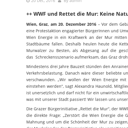
20 Dec, 2016
By
admin
++ WWF und Rettet die Mur: Keine Natu
Wien, Graz, am 20. Dezember 2016
– Vor dem Gebä
eine Protestaktion engagierter BürgerInnen und Umwe
Wien Energie in ein Kraftwerk an der Mur mitten
Stadtbäume fallen. Deshalb heulen heute die Kett
Murwalzer zu Besten, als Abgesang auf die ges
das Schreckensszenario aufmerksam, das Graz droht,
Mindestens drei Jahre Bauzeit stünden den Anrainer
Verkehrsbelastung. Danach wäre dieser beliebte 
verschwunden. „Wir wollen der Wien Energie mit d
einstehen werden“, sagt Alexandra Haunold, Mitglie
ist unersetzlich und darf nicht für ein unwirtschaft
was mit unserer Stadt passiert! Wir lassen uns uns
Die Grazer Bürgerinitiative „Rettet die Mur“, der 
die direkte Frage: „Zerstört die Wien Energie die
Mahnung und um die Schönheit der Mur zu zeigen, 