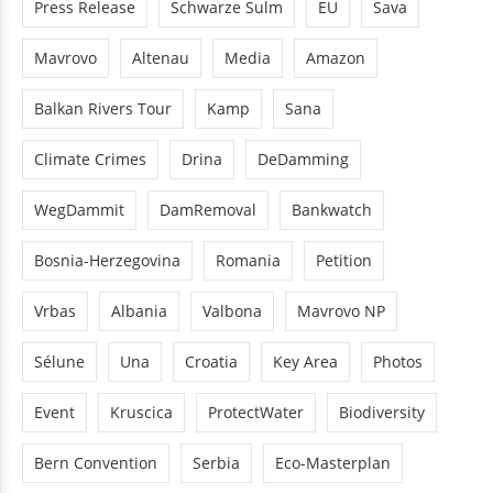
Press Release
Schwarze Sulm
EU
Sava
Mavrovo
Altenau
Media
Amazon
Balkan Rivers Tour
Kamp
Sana
Climate Crimes
Drina
DeDamming
WegDammit
DamRemoval
Bankwatch
Bosnia-Herzegovina
Romania
Petition
Vrbas
Albania
Valbona
Mavrovo NP
Sélune
Una
Croatia
Key Area
Photos
Event
Kruscica
ProtectWater
Biodiversity
Bern Convention
Serbia
Eco-Masterplan