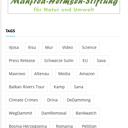
TAGS
Vjosa
Ilisu
Mur
Video
Science
Press Release
Schwarze Sulm
EU
Sava
Mavrovo
Altenau
Media
Amazon
Balkan Rivers Tour
Kamp
Sana
Climate Crimes
Drina
DeDamming
WegDammit
DamRemoval
Bankwatch
Bosnia-Herzegovina
Romania
Petition