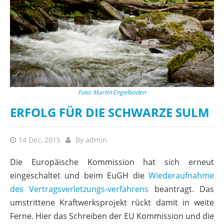
Foto: Martin Engelboden
ERFOLG FÜR DIE SCHWARZE SULM
14 Dec, 2015
By
admin
Die Europäische Kommission hat sich erneut
eingeschaltet und beim EuGH die
Wiederaufnahme
des Vertragsverletzungs-verfahrens
beantragt. Das
umstrittene Kraftwerksprojekt rückt damit in weite
Ferne. Hier das Schreiben der EU Kommission und die