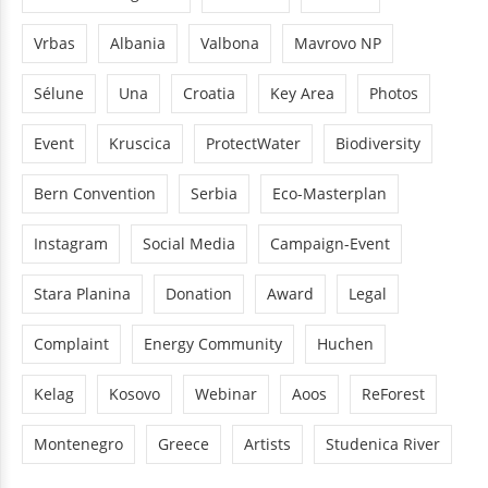
Vrbas
Albania
Valbona
Mavrovo NP
Sélune
Una
Croatia
Key Area
Photos
Event
Kruscica
ProtectWater
Biodiversity
Bern Convention
Serbia
Eco-Masterplan
Instagram
Social Media
Campaign-Event
Stara Planina
Donation
Award
Legal
Complaint
Energy Community
Huchen
Kelag
Kosovo
Webinar
Aoos
ReForest
Montenegro
Greece
Artists
Studenica River