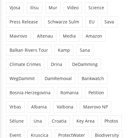
Vjosa
Ilisu
Mur
Video
Science
Press Release
Schwarze Sulm
EU
Sava
Mavrovo
Altenau
Media
Amazon
Balkan Rivers Tour
Kamp
Sana
Climate Crimes
Drina
DeDamming
WegDammit
DamRemoval
Bankwatch
Bosnia-Herzegovina
Romania
Petition
Vrbas
Albania
Valbona
Mavrovo NP
Sélune
Una
Croatia
Key Area
Photos
Event
Kruscica
ProtectWater
Biodiversity