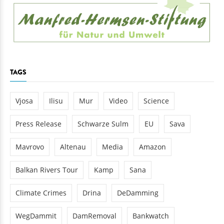
TAGS
Vjosa
Ilisu
Mur
Video
Science
Press Release
Schwarze Sulm
EU
Sava
Mavrovo
Altenau
Media
Amazon
Balkan Rivers Tour
Kamp
Sana
Climate Crimes
Drina
DeDamming
WegDammit
DamRemoval
Bankwatch