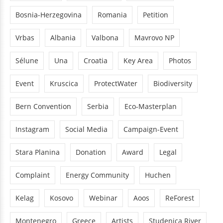
Bosnia-Herzegovina
Romania
Petition
Vrbas
Albania
Valbona
Mavrovo NP
Sélune
Una
Croatia
Key Area
Photos
Event
Kruscica
ProtectWater
Biodiversity
Bern Convention
Serbia
Eco-Masterplan
Instagram
Social Media
Campaign-Event
Stara Planina
Donation
Award
Legal
Complaint
Energy Community
Huchen
Kelag
Kosovo
Webinar
Aoos
ReForest
Montenegro
Greece
Artists
Studenica River