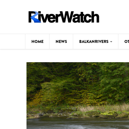
Skip to main content
HOME
NEWS
BALKANRIVERS
O
CL
Background
ILI
Map
DE
Studies
#P
Photos
Videos
BALKANRIVERS
News
534 scientists 