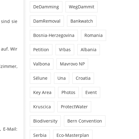
DeDamming
WegDammit
DamRemoval
Bankwatch
sind sie
Bosnia-Herzegovina
Romania
auf. Wir
Petition
Vrbas
Albania
Valbona
Mavrovo NP
lzimmer,
Sélune
Una
Croatia
Key Area
Photos
Event
Kruscica
ProtectWater
Biodiversity
Bern Convention
 E-Mail:
Serbia
Eco-Masterplan