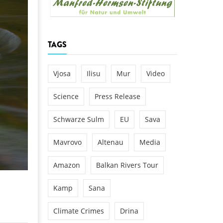
k
DEDAMMING
NG
Invitation: Kamp Days, April 29-3
TAGS
 for the Kamp:
ction of a new power
 the Kamp valley
Vjosa
Ilisu
Mur
Video
ed
Science
Press Release
Schwarze Sulm
EU
Sava
Mavrovo
Altenau
Media
Amazon
Balkan Rivers Tour
Kamp
Sana
Climate Crimes
Drina