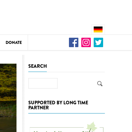
DONATE
n
SEARCH
Search
DEDAMMING
Video: We for the Living Kamp
SUPPORTED BY LONG TIME
PARTNER
as
DEDAMMING
Nature conservation organizati
restoration of the Kamp Valley
ase