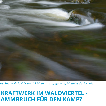
on of the Vjosa
Studies
for Europe’s next Wild River National Par
DEDAMMI
Photos
Success
Videos
constru
News
plant in
cancell
s. Hier will die EVN um 1,5 Meter ausbaggern. (c) Matthias Schickhofer
KRAFTWERK IM WALDVIERTEL -
DAMMBRUCH FÜR DEN KAMP?