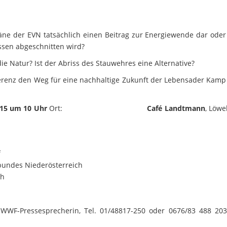
äne der EVN tatsächlich einen Beitrag zur Energiewende dar oder 
ssen abgeschnitten wird?
ie Natur? Ist der Abriss des Stauwehres eine Alternative?
erenz den Weg für eine nachhaltige Zukunft der Lebensader Kamp 
015 um 10 Uhr
Ort:
Café Landtmann
, Löwe
f
bundes Niederösterreich
ch
WWF-Pressesprecherin, Tel. 01/48817-250 oder 0676/83 488 203,