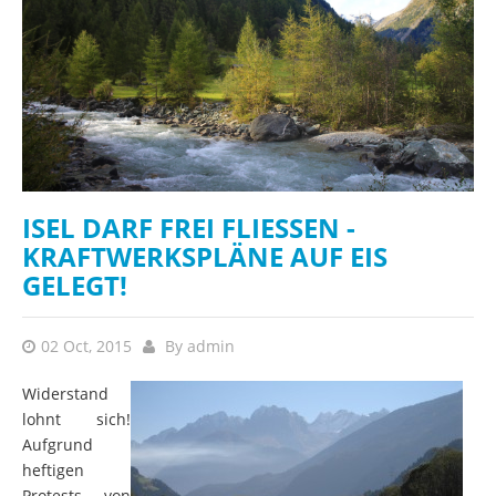
ISEL DARF FREI FLIESSEN - K
RAFTWERKSPLÄNE AUF EIS G
ELEGT!
02 Oct, 2015
By
admin
Widerstand
lohnt sich!
Aufgrund
heftigen
Protests von