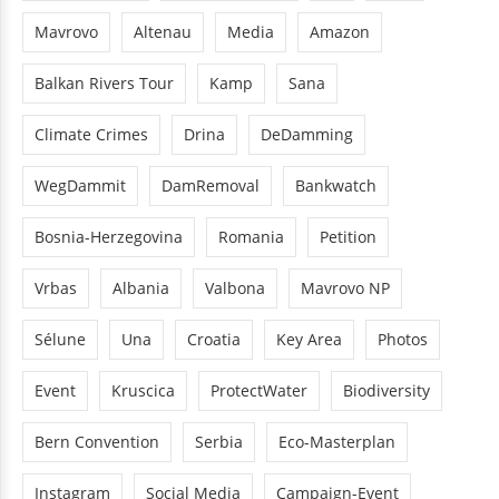
Mavrovo
Altenau
Media
Amazon
Balkan Rivers Tour
Kamp
Sana
Climate Crimes
Drina
DeDamming
WegDammit
DamRemoval
Bankwatch
Bosnia-Herzegovina
Romania
Petition
Vrbas
Albania
Valbona
Mavrovo NP
Sélune
Una
Croatia
Key Area
Photos
Event
Kruscica
ProtectWater
Biodiversity
Bern Convention
Serbia
Eco-Masterplan
Instagram
Social Media
Campaign-Event