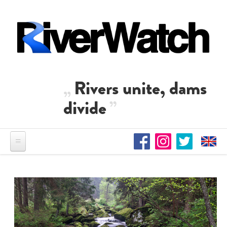
Direkt zum Inhalt
Rivers unite, dams
divide